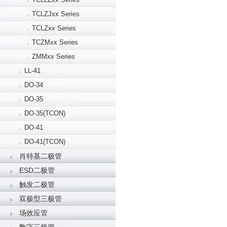
TCLZJxx Series
TCLZxx Series
TCZMxx Series
ZMMxx Series
LL-41
DO-34
DO-35
DO-35(TCON)
DO-41
DO-41(TCON)
肖特基二极管
ESD二极管
触发二极管
双极型三极管
场效应管