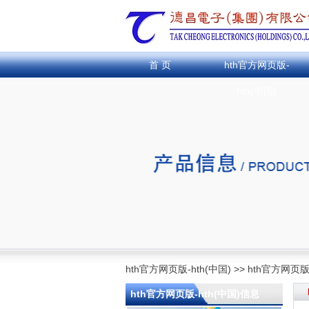
首 页
hth官方网页版-
hth(中国)
hth官方网页版-hth(中国)
>>
hth官方网页版-
hth官方网页版-hth(中国)信息